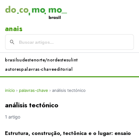
anais
brasil
sudeste
norte/nordeste
sul
int
autores
palavras-chave
editorial
início
›
palavras-chave
›
análisis tectónico
análisis tectónico
1 artigo
Estrutura, construção, tectônica e o lugar: ensaio