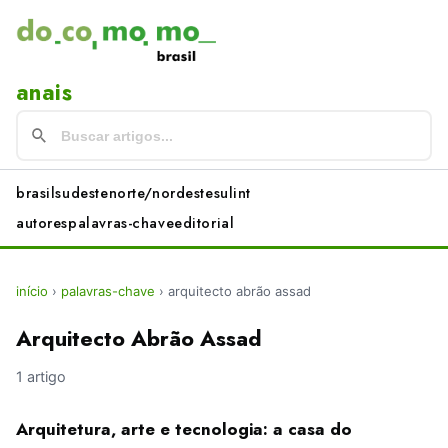
anais
brasil
sudeste
norte/nordeste
sul
int
autores
palavras-chave
editorial
início
›
palavras-chave
›
arquitecto abrão assad
Arquitecto Abrão Assad
1 artigo
Arquitetura, arte e tecnologia: a casa do