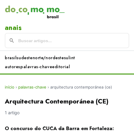
anais
brasil
sudeste
norte/nordeste
sul
int
autores
palavras-chave
editorial
início
›
palavras-chave
›
arquitectura contemporánea (ce)
Arquitectura Contemporánea (CE)
1 artigo
O concurso do CUCA da Barra em Fortaleza: