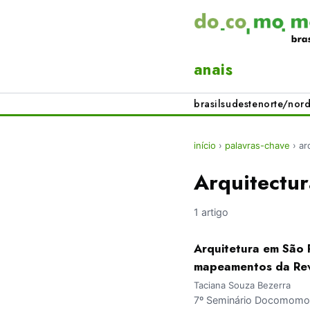
anais
brasil
sudeste
norte/nord
início
›
palavras-chave
›
ar
Arquitectu
1 artigo
Arquitetura em São 
mapeamentos da Rev
Taciana Souza Bezerra
7º Seminário Docomomo 