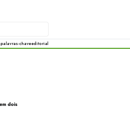
s
palavras-chave
editorial
 em dois