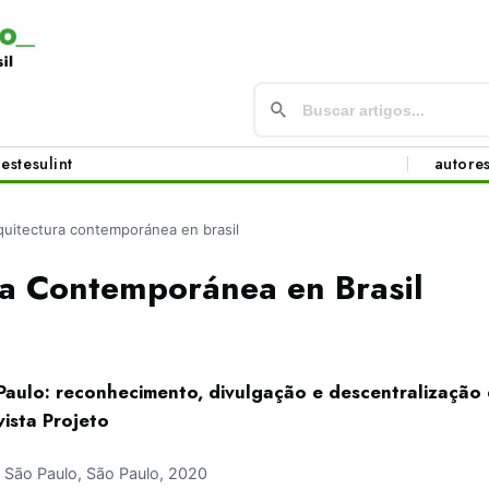
este
sul
int
autore
quitectura contemporánea en brasil
ra Contemporánea en Brasil
Paulo: reconhecimento, divulgação e descentralização
ista Projeto
São Paulo, São Paulo, 2020