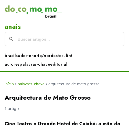
anais
brasil
sudeste
norte/nordeste
sul
int
autores
palavras-chave
editorial
início
›
palavras-chave
›
arquitectura de mato grosso
Arquitectura de Mato Grosso
1 artigo
Cine Teatro e Grande Hotel de Cuiabá: a mão do