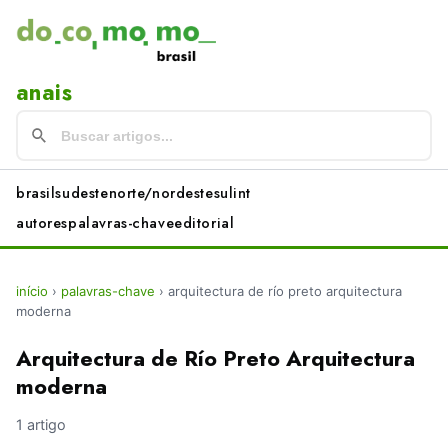
anais
brasil
sudeste
norte/nordeste
sul
int
autores
palavras-chave
editorial
início
›
palavras-chave
›
arquitectura de río preto arquitectura
moderna
Arquitectura de Río Preto Arquitectura
moderna
1 artigo