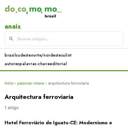
anais
brasil
sudeste
norte/nordeste
sul
int
autores
palavras-chave
editorial
início
›
palavras-chave
›
arquitectura ferroviaria
Arquitectura ferroviaria
1 artigo
Hotel Ferroviário de Iguatu-CE: Modernismo e