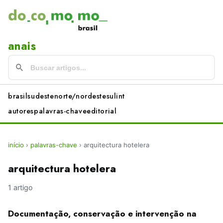
anais
brasil
sudeste
norte/nordeste
sul
int
autores
palavras-chave
editorial
início
›
palavras-chave
›
arquitectura hotelera
arquitectura hotelera
1 artigo
Documentação, conservação e intervenção na