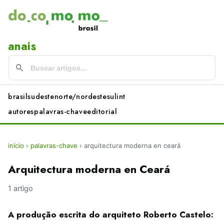
anais
brasil
sudeste
norte/nordeste
sul
int
autores
palavras-chave
editorial
início
›
palavras-chave
›
arquitectura moderna en ceará
Arquitectura moderna en Ceará
1 artigo
A produção escrita do arquiteto Roberto Castelo: