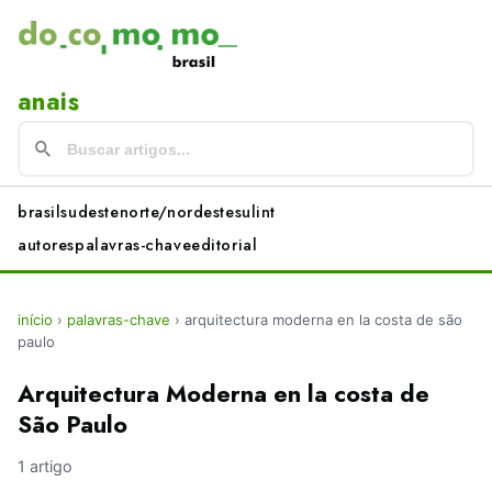
anais
brasil
sudeste
norte/nordeste
sul
int
autores
palavras-chave
editorial
início
›
palavras-chave
›
arquitectura moderna en la costa de são
paulo
Arquitectura Moderna en la costa de
São Paulo
1 artigo