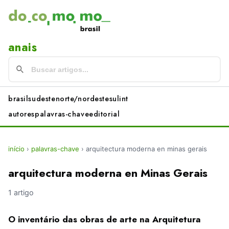
anais
brasil
sudeste
norte/nordeste
sul
int
autores
palavras-chave
editorial
início
›
palavras-chave
›
arquitectura moderna en minas gerais
arquitectura moderna en Minas Gerais
1 artigo
O inventário das obras de arte na Arquitetura