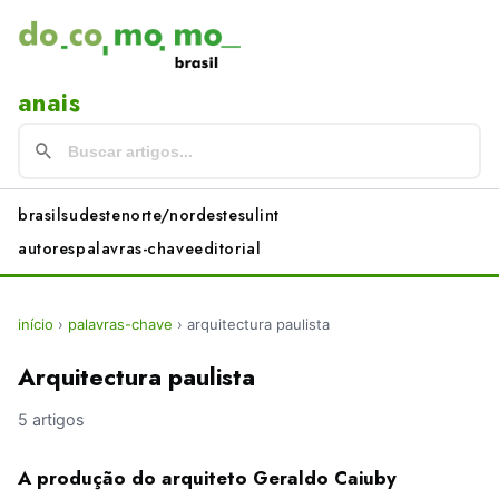
anais
brasil
sudeste
norte/nordeste
sul
int
autores
palavras-chave
editorial
início
›
palavras-chave
›
arquitectura paulista
Arquitectura paulista
5 artigos
A produção do arquiteto Geraldo Caiuby