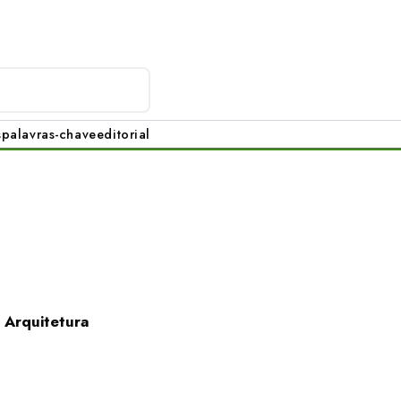
s
palavras-chave
editorial
 Arquitetura