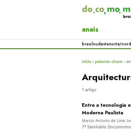
anais
brasil
sudeste
norte/nord
início
›
palavras-chave
›
ar
Arquitectur
1 artigo
Entre a tecnologia 
Moderna Paulista
Marcio Antonio de Lima Ju
7º Seminário Docomomo 