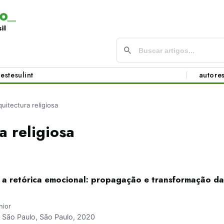
este
sul
int
autore
quitectura religiosa
a religiosa
e a retórica emocional: propagação e transformação da
nior
São Paulo, São Paulo, 2020