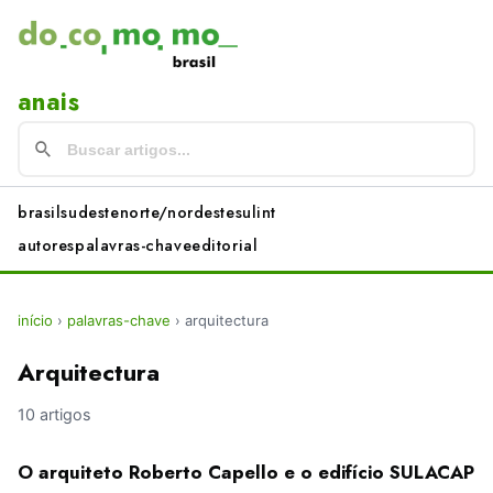
anais
brasil
sudeste
norte/nordeste
sul
int
autores
palavras-chave
editorial
início
›
palavras-chave
›
arquitectura
Arquitectura
10 artigos
O arquiteto Roberto Capello e o edifício SULACAP