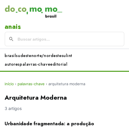
anais
brasil
sudeste
norte/nordeste
sul
int
autores
palavras-chave
editorial
início
›
palavras-chave
›
arquitetura moderna
Arquitetura Moderna
3 artigos
Urbanidade fragmentada: a produção