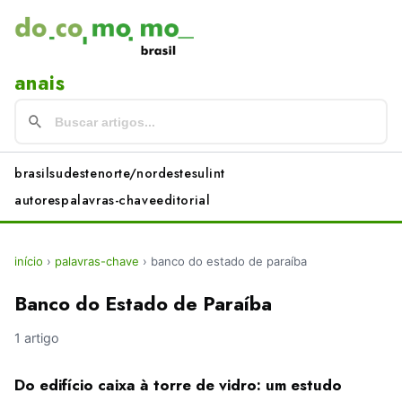
anais
brasil
sudeste
norte/nordeste
sul
int
autores
palavras-chave
editorial
início
›
palavras-chave
›
banco do estado de paraíba
Banco do Estado de Paraíba
1 artigo
Do edifício caixa à torre de vidro: um estudo