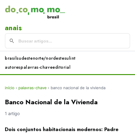
anais
brasil
sudeste
norte/nordeste
sul
int
autores
palavras-chave
editorial
início
›
palavras-chave
›
banco nacional de la vivienda
Banco Nacional de la Vivienda
1 artigo
Dois conjuntos habitacionais modernos: Padre