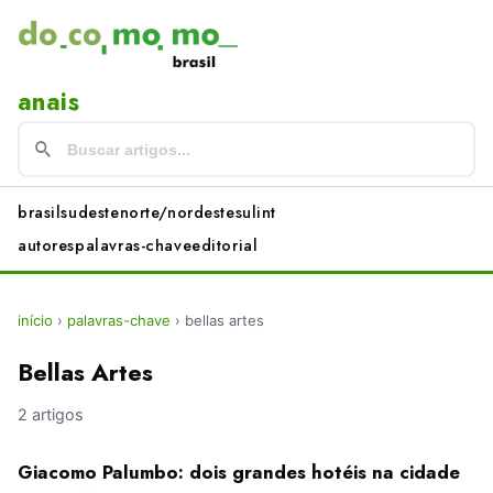
anais
brasil
sudeste
norte/nordeste
sul
int
autores
palavras-chave
editorial
início
›
palavras-chave
›
bellas artes
Bellas Artes
2 artigos
Giacomo Palumbo: dois grandes hotéis na cidade