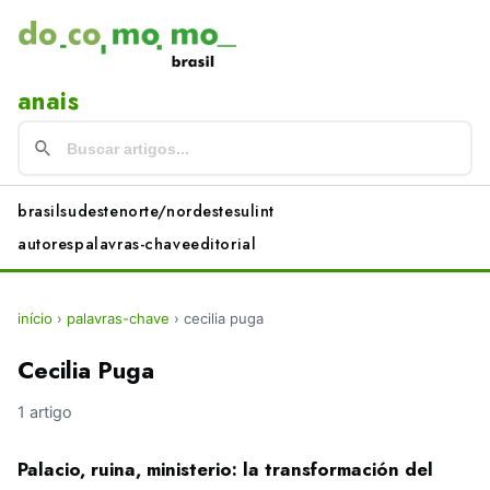
anais
brasil
sudeste
norte/nordeste
sul
int
autores
palavras-chave
editorial
início
›
palavras-chave
›
cecilia puga
Cecilia Puga
1 artigo
Palacio, ruina, ministerio: la transformación del