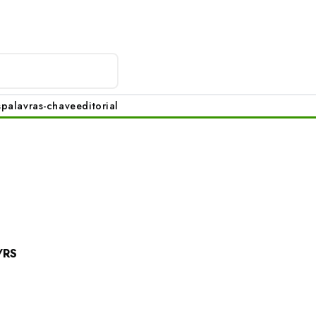
s
palavras-chave
editorial
/RS