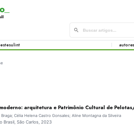
este
sul
int
autore
ne
oderno: arquitetura e Patrimônio Cultural de Pelotas
s Braga; Célia Helena Castro Gonsales; Aline Montagna da Silveira
Brasil, São Carlos, 2023