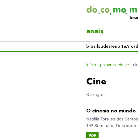
anais
brasil
sudeste
norte/nord
início
›
palavras-chave
›
ci
Cine
3 artigos
O cinema no mundo m
Natália Toralles dos Santo
15º Seminário Docomomo 
PDF