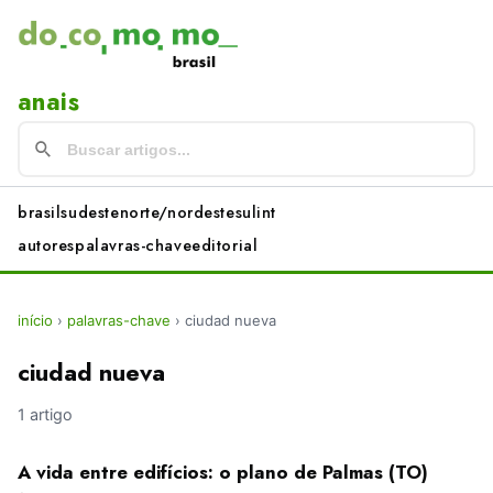
anais
brasil
sudeste
norte/nordeste
sul
int
autores
palavras-chave
editorial
início
›
palavras-chave
›
ciudad nueva
ciudad nueva
1 artigo
A vida entre edifícios: o plano de Palmas (TO)