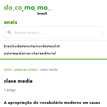
anais
brasil
sudeste
norte/nordeste
sul
int
autores
palavras-chave
editorial
início
›
palavras-chave
›
clase media
clase media
1 artigo
A apropriação do vocabulário moderno em casas