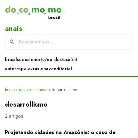
anais
brasil
sudeste
norte/nordeste
sul
int
autores
palavras-chave
editorial
início
›
palavras-chave
›
desarrollismo
desarrollismo
2 artigos
Projetando cidades na Amazônia: o caso de