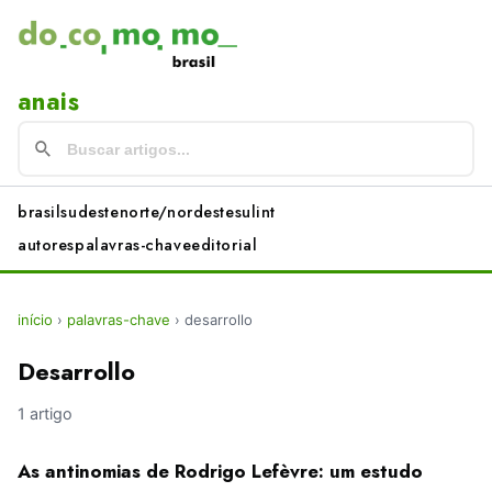
anais
brasil
sudeste
norte/nordeste
sul
int
autores
palavras-chave
editorial
início
›
palavras-chave
›
desarrollo
Desarrollo
1 artigo
As antinomias de Rodrigo Lefèvre: um estudo