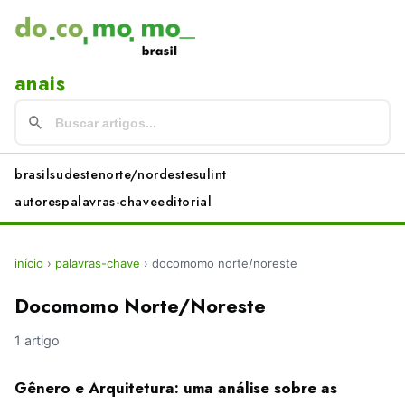
anais
brasil
sudeste
norte/nordeste
sul
int
autores
palavras-chave
editorial
início
›
palavras-chave
›
docomomo norte/noreste
Docomomo Norte/Noreste
1 artigo
Gênero e Arquitetura: uma análise sobre as