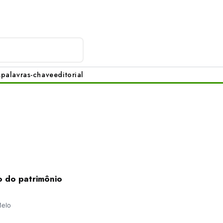
s
palavras-chave
editorial
o do patrimônio
Melo