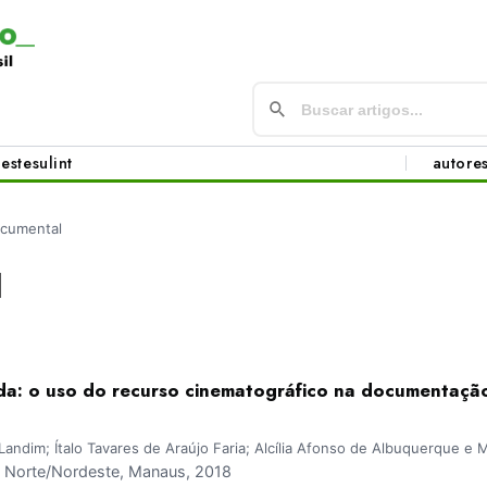
este
sul
int
autore
cumental
l
da: o uso do recurso cinematográfico na documentaçã
andim; Ítalo Tavares de Araújo Faria; Alcília Afonso de Albuquerque e 
Norte/Nordeste, Manaus, 2018