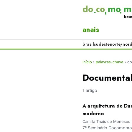
anais
brasil
sudeste
norte/nord
início
›
palavras-chave
›
do
Documenta
1 artigo
A arquitetura de Du
moderno
Camilla Thais de Meneses L
7º Seminário Docomomo 