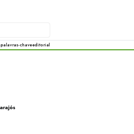
s
palavras-chave
editorial
arajós