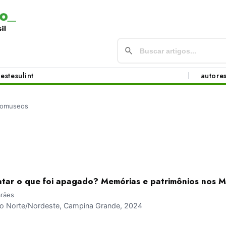
este
sul
int
autore
omuseos
tar o que foi apagado? Memórias e patrimônios nos M
arães
 Norte/Nordeste, Campina Grande, 2024