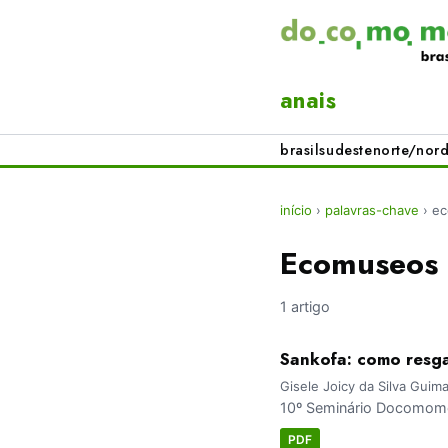
anais
brasil
sudeste
norte/nord
início
›
palavras-chave
›
ec
Ecomuseos
1 artigo
Sankofa: como resga
Gisele Joicy da Silva Guim
10º Seminário Docomomo
PDF