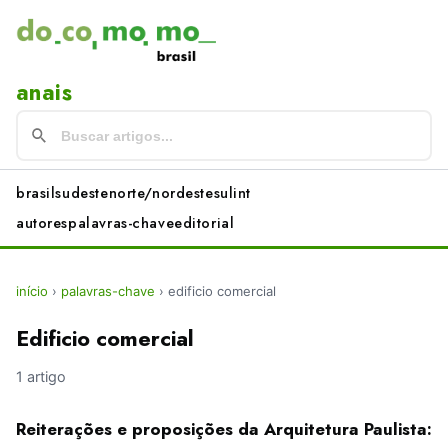
anais
brasil
sudeste
norte/nordeste
sul
int
autores
palavras-chave
editorial
início
›
palavras-chave
›
edificio comercial
Edificio comercial
1 artigo
Reiterações e proposições da Arquitetura Paulista: