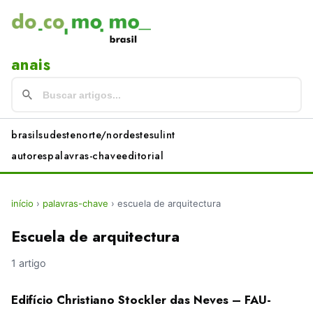
anais
brasil
sudeste
norte/nordeste
sul
int
autores
palavras-chave
editorial
início
›
palavras-chave
›
escuela de arquitectura
Escuela de arquitectura
1 artigo
Edifício Christiano Stockler das Neves – FAU-