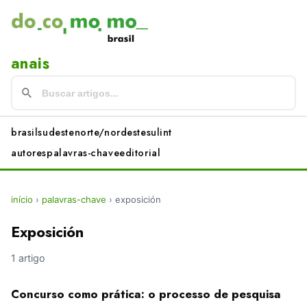
anais
brasil
sudeste
norte/nordeste
sul
int
autores
palavras-chave
editorial
início
›
palavras-chave
›
exposición
Exposición
1 artigo
Concurso como prática: o processo de pesquisa