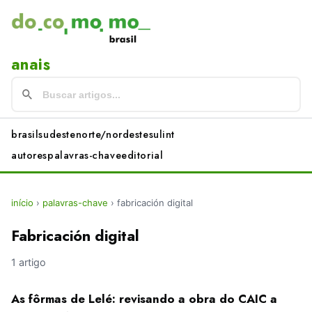
anais
brasil
sudeste
norte/nordeste
sul
int
autores
palavras-chave
editorial
início
›
palavras-chave
›
fabricación digital
Fabricación digital
1 artigo
As fôrmas de Lelé: revisando a obra do CAIC a