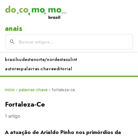
anais
brasil
sudeste
norte/nordeste
sul
int
autores
palavras-chave
editorial
início
›
palavras-chave
›
fortaleza-ce
Fortaleza-Ce
1 artigo
A atuação de Arialdo Pinho nos primórdios da