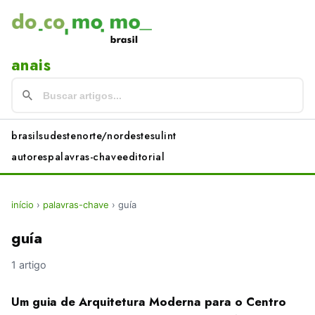
anais
brasil
sudeste
norte/nordeste
sul
int
autores
palavras-chave
editorial
início
›
palavras-chave
›
guía
guía
1 artigo
Um guia de Arquitetura Moderna para o Centro