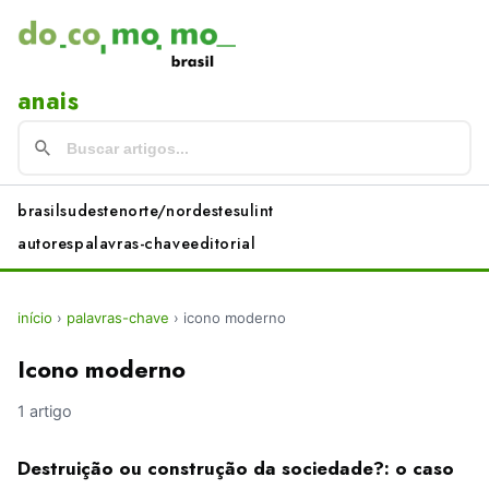
anais
brasil
sudeste
norte/nordeste
sul
int
autores
palavras-chave
editorial
início
›
palavras-chave
›
icono moderno
Icono moderno
1 artigo
Destruição ou construção da sociedade?: o caso