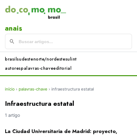
anais
brasil
sudeste
norte/nordeste
sul
int
autores
palavras-chave
editorial
início
›
palavras-chave
›
infraestructura estatal
Infraestructura estatal
1 artigo
La Ciudad Universitaria de Madrid: proyecto,