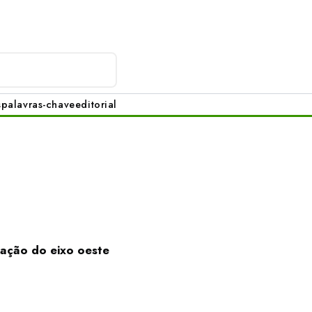
s
palavras-chave
editorial
zação do eixo oeste