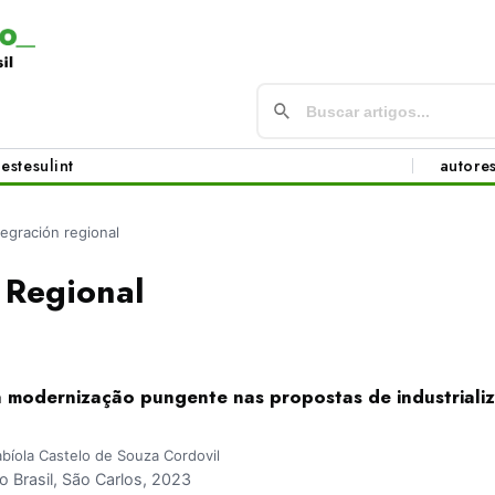
este
sul
int
autore
tegración regional
 Regional
a modernização pungente nas propostas de industriali
bíola Castelo de Souza Cordovil
Brasil, São Carlos, 2023