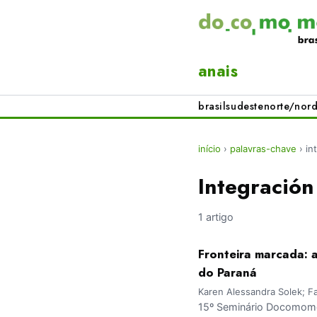
anais
brasil
sudeste
norte/nord
início
›
palavras-chave
›
in
Integración
1 artigo
Fronteira marcada: 
do Paraná
Karen Alessandra Solek; Fa
15º Seminário Docomomo 