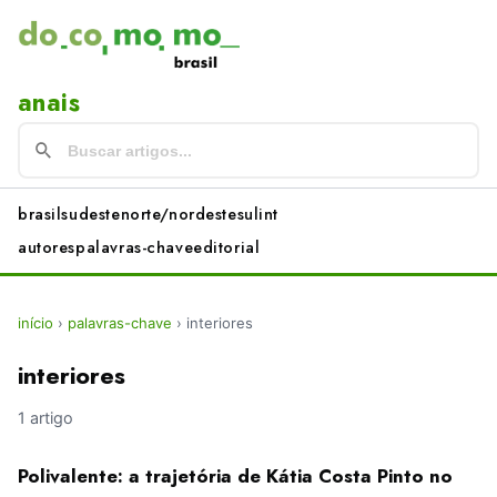
anais
brasil
sudeste
norte/nordeste
sul
int
autores
palavras-chave
editorial
início
›
palavras-chave
›
interiores
interiores
1 artigo
Polivalente: a trajetória de Kátia Costa Pinto no