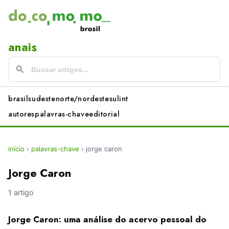
anais
brasil
sudeste
norte/nordeste
sul
int
autores
palavras-chave
editorial
início
›
palavras-chave
›
jorge caron
Jorge Caron
1 artigo
Jorge Caron: uma análise do acervo pessoal do