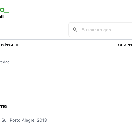
este
sul
int
autore
vedad
rna
ul, Porto Alegre, 2013