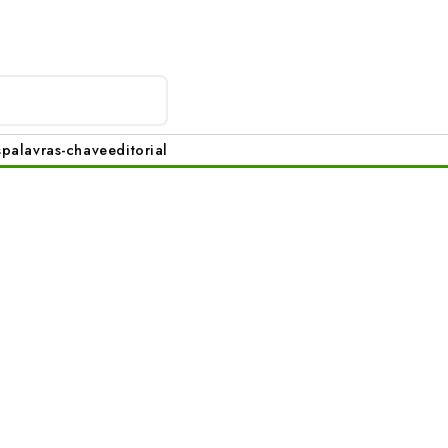
s
palavras-chave
editorial