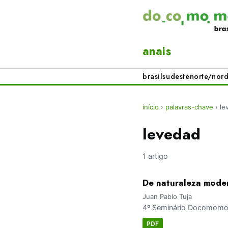
anais
brasil
sudeste
norte/nord
início
›
palavras-chave
›
le
levedad
1 artigo
De naturaleza mode
Juan Pablo Tuja
4º Seminário Docomomo S
PDF