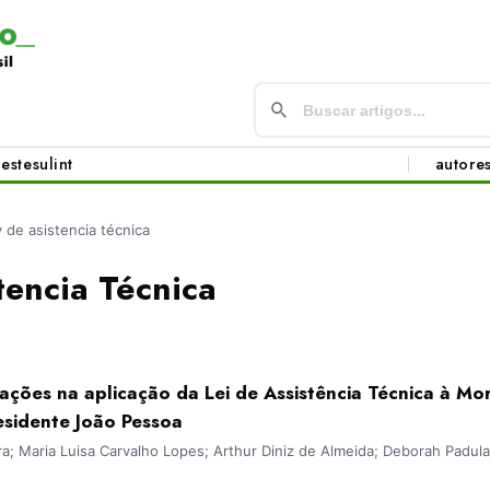
este
sul
int
autore
y de asistencia técnica
tencia Técnica
itações na aplicação da Lei de Assistência Técnica à Mo
residente João Pessoa
ira; Maria Luisa Carvalho Lopes; Arthur Diniz de Almeida; Deborah Padula