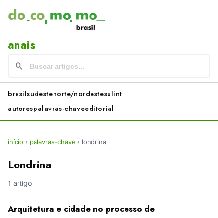
anais
brasil
sudeste
norte/nordeste
sul
int
autores
palavras-chave
editorial
início
›
palavras-chave
›
londrina
Londrina
1 artigo
Arquitetura e cidade no processo de