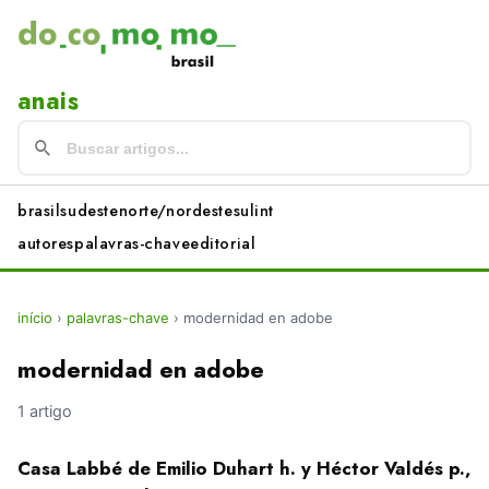
anais
brasil
sudeste
norte/nordeste
sul
int
autores
palavras-chave
editorial
início
›
palavras-chave
›
modernidad en adobe
modernidad en adobe
1 artigo
Casa Labbé de Emilio Duhart h. y Héctor Valdés p.,