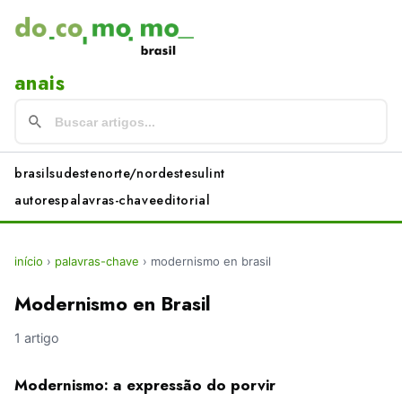
anais
brasil
sudeste
norte/nordeste
sul
int
autores
palavras-chave
editorial
início
›
palavras-chave
›
modernismo en brasil
Modernismo en Brasil
1 artigo
Modernismo: a expressão do porvir