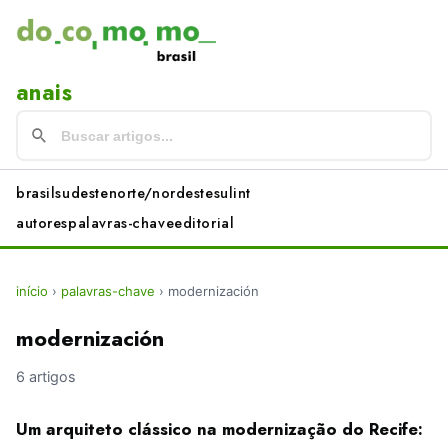
anais
brasil
sudeste
norte/nordeste
sul
int
autores
palavras-chave
editorial
início
›
palavras-chave
›
modernización
modernización
6 artigos
Um arquiteto clássico na modernização do Recife: