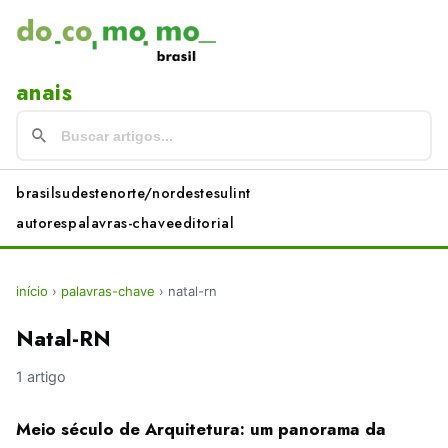
anais
brasil
sudeste
norte/nordeste
sul
int
autores
palavras-chave
editorial
início
›
palavras-chave
›
natal-rn
Natal-RN
1 artigo
Meio século de Arquitetura: um panorama da