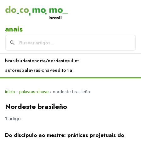
anais
brasil
sudeste
norte/nordeste
sul
int
autores
palavras-chave
editorial
início
›
palavras-chave
›
nordeste brasileño
Nordeste brasileño
1 artigo
Do discípulo ao mestre: práticas projetuais do