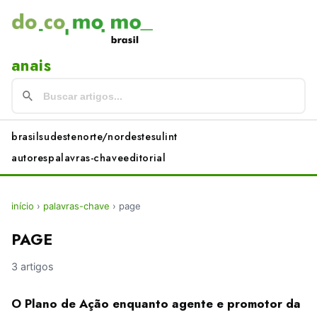
anais
brasil
sudeste
norte/nordeste
sul
int
autores
palavras-chave
editorial
início
›
palavras-chave
›
page
PAGE
3 artigos
O Plano de Ação enquanto agente e promotor da