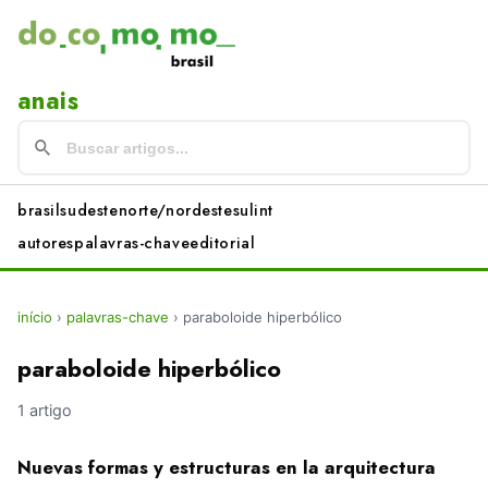
anais
brasil
sudeste
norte/nordeste
sul
int
autores
palavras-chave
editorial
início
›
palavras-chave
›
paraboloide hiperbólico
paraboloide hiperbólico
1 artigo
Nuevas formas y estructuras en la arquitectura