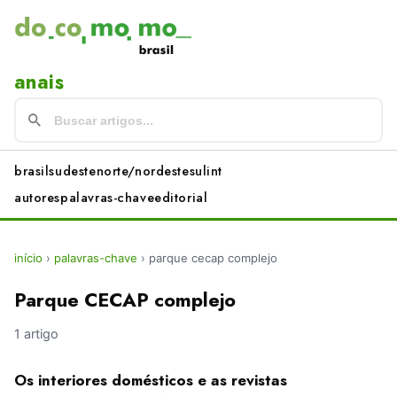
anais
brasil
sudeste
norte/nordeste
sul
int
autores
palavras-chave
editorial
início
›
palavras-chave
›
parque cecap complejo
Parque CECAP complejo
1 artigo
Os interiores domésticos e as revistas