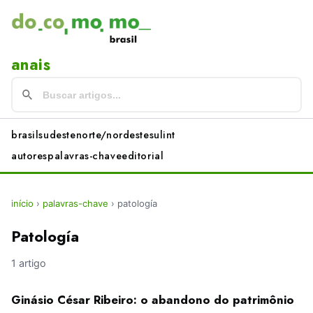
anais
brasil
sudeste
norte/nordeste
sul
int
autores
palavras-chave
editorial
início
›
palavras-chave
›
patología
Patología
1 artigo
Ginásio César Ribeiro: o abandono do patrimônio